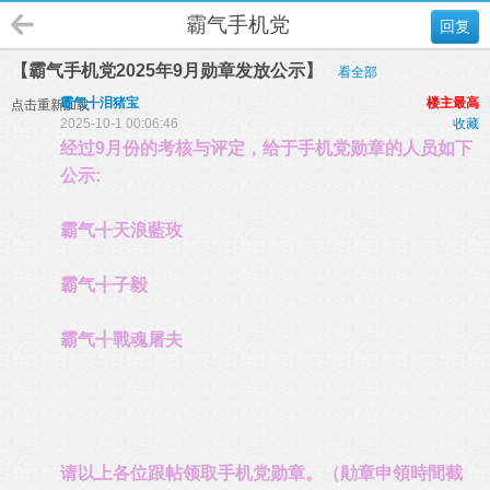
霸气手机党
回复
【霸气手机党2025年9月勋章发放公示】
看全部
霸气╉泪猪宝
楼主最高
点击重新加载
2025-10-1 00:06:46
收藏
经过9月份的考核与评定，给于手机党勋章的人员如下
公示:
霸气╉天浪藍玫
霸气╉子毅
霸气╉戰魂屠夫
请以上各位跟帖领取手机党勋章。（勛章申領時間截