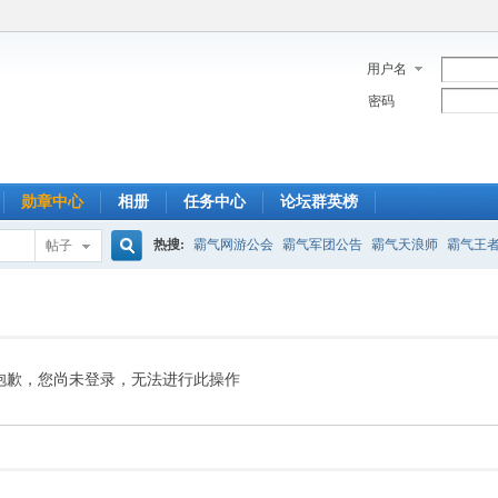
用户名
密码
勋章中心
相册
任务中心
论坛群英榜
热搜:
霸气网游公会
霸气军团公告
霸气天浪师
霸气王
帖子
搜
索
抱歉，您尚未登录，无法进行此操作