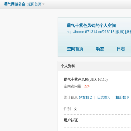
霸气网游公会
返回首页
霸气╉紫色风铃的个人空间
http://home.871314.cc/?16115
[收藏]
[复
空间首页
动态
日志
个人资料
霸气╉紫色风铃
(UID: 16115)
空间访问量
224
统计信息
好友数 2
|
日志数 0
|
相册数 0
性别
女
用户认证