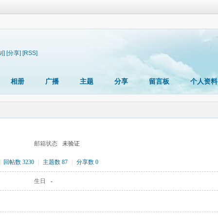
制]
[分享]
[RSS]
相册
广播
主题
分享
留言板
个人资料
邮箱状态
未验证
|
回帖数 3230
|
主题数 87
|
分享数 0
生日
-